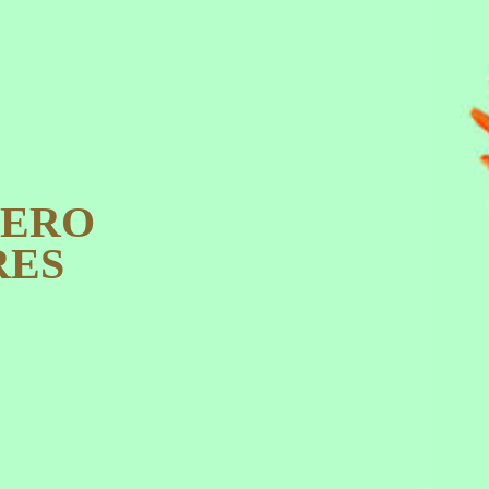
PERO
RES