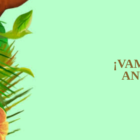
¡VA
AN